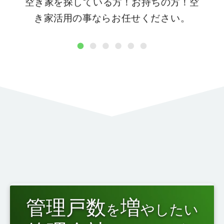
空き家を探している方！お持ちの方！空
き家活用の事ならお任せください。
1
2
3
4
5
6
管理戸数
増
を
やしたい