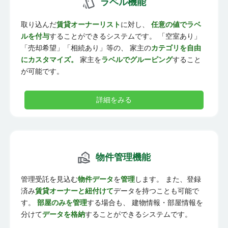
ラベル機能
取り込んだ
賃貸オーナーリスト
に対し、
任意の値でラベ
ルを付与
することができるシステムです。 「空室あり」
「売却希望」「相続あり」等の、 家主の
カテゴリを自由
にカスタマイズ。
家主を
ラベルでグルーピング
すること
が可能です。
詳細をみる
物件管理機能
管理受託を見込む
物件データ
を
管理
します。 また、登録
済み
賃貸オーナーと紐付けて
データを持つことも可能で
す。
部屋のみを管理
する場合も、 建物情報・部屋情報を
分けて
データを格納
することができるシステムです。