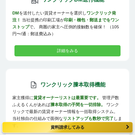
DM
を送付したい賃貸オーナーを選択し
ワンクリック発
注！
当社提携の印刷工場が
印刷・梱包・郵送までをワン
ストップ
で。 商圏の家主へ圧倒的接触数を確保！ （105
円〜/通：郵送費込み）
詳細をみる
ワンクリック謄本取得機能
家主獲得に
賃貸オーナーリストは最重要です。
管理戸数
ふえるくんがあれば
謄本取得の手間を一切排除。
ワンク
リックで最新の賃貸オーナー情報を一括取得システム。
当社独自の仕組みで面倒な
リストアップも数秒で完了
しま
す。
資料請求してみる