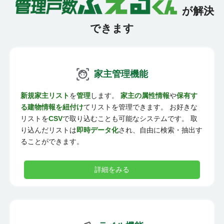
が解決
できます
家主管理機能
新規家主リスト
を
管理
します。
家主の属性情報
や
保有す
る建物情報を紐付け
てリストを管理できます。 お好きな
リストを
CSV
で取り込むことも可能なシステムです。 取
り込んだリストは
即時データ化
され、自由に検索・抽出す
ることができます。
詳細をみる