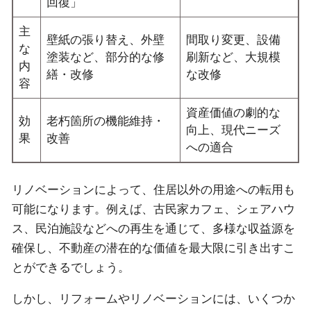
回復」
主
壁紙の張り替え、外壁
間取り変更、設備
な
塗装など、部分的な修
刷新など、大規模
内
繕・改修
な改修
容
資産価値の劇的な
効
老朽箇所の機能維持・
向上、現代ニーズ
果
改善
への適合
リノベーションによって、住居以外の用途への転用も
可能になります。例えば、古民家カフェ、シェアハウ
ス、民泊施設などへの再生を通じて、多様な収益源を
確保し、不動産の潜在的な価値を最大限に引き出すこ
とができるでしょう。
しかし、リフォームやリノベーションには、いくつか