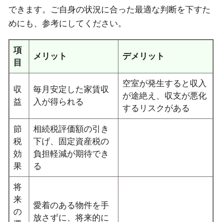
できます。ご自身の状況に合った最適な判断を下すた
めにも、参考にしてください。
項
メリット
デメリット
目
空室が発生すると収入
収
毎月安定した家賃収
が途絶え、収支が悪化
益
入が得られる
するリスクがある
節
相続税評価額の引き
税
下げ、固定資産税の
効
負担軽減が期待でき
果
る
将
来
愛着のある物件を手
の
放さずに、将来的に