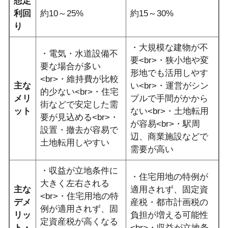
想定
利回
約10～25%
約15～30%
り
・大規模な建物が不
・電気・水道設備不
要<br>・狭小地や変
要な場合が多い
形地でも活用しやす
<br>・維持費が比較
主な
い<br>・運営がシン
的少ない<br>・住宅
メリ
プルで手間がかから
街などで安定した需
ット
ない<br>・土地転用
要が見込める<br>・
が容易<br>・駅周
設置・撤去が容易で
辺、商業施設などで
土地転用しやすい
需要が高い
・収益が立地条件に
・住宅用地の特例が
大きく左右される
主な
適用されず、固定資
<br>・住宅用地の特
デメ
産税・都市計画税の
例が適用されず、固
リッ
負担が増える可能性
定資産税が高くなる
ト・
<br>・収益が立地条