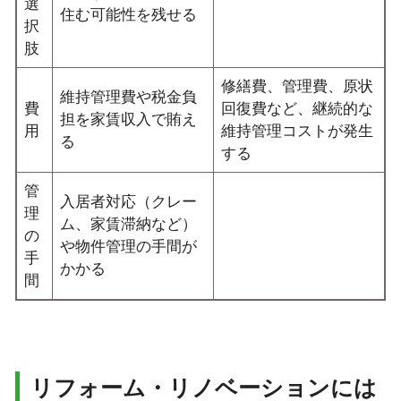
選
住む可能性を残せる
択
肢
修繕費、管理費、原状
維持管理費や税金負
費
回復費など、継続的な
担を家賃収入で賄え
用
維持管理コストが発生
る
する
管
入居者対応（クレー
理
ム、家賃滞納など）
の
や物件管理の手間が
手
かかる
間
リフォーム・リノベーションには