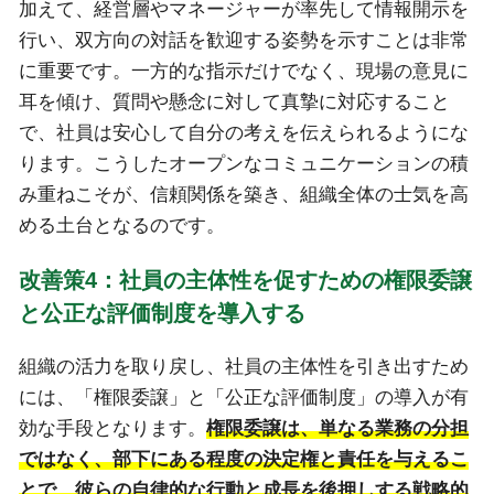
加えて、経営層やマネージャーが率先して情報開示を
行い、双方向の対話を歓迎する姿勢を示すことは非常
に重要です。一方的な指示だけでなく、現場の意見に
耳を傾け、質問や懸念に対して真摯に対応すること
で、社員は安心して自分の考えを伝えられるようにな
ります。こうしたオープンなコミュニケーションの積
み重ねこそが、信頼関係を築き、組織全体の士気を高
める土台となるのです。
改善策4：社員の主体性を促すための権限委譲
と公正な評価制度を導入する
組織の活力を取り戻し、社員の主体性を引き出すため
には、「権限委譲」と「公正な評価制度」の導入が有
効な手段となります。
権限委譲は、単なる業務の分担
ではなく、部下にある程度の決定権と責任を与えるこ
とで、彼らの自律的な行動と成長を後押しする戦略的