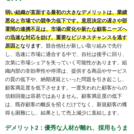
弱い組織が直面する最初の大きなデメリットは、業績
悪化と市場での競争力低下です。意思決定の遅さや部
署間の連携不足は、市場の変化や新たな顧客ニーズへ
の迅速な対応を妨げ、重要なビジネスチャンスを逃す
原因となります
。競合他社が新しい取り組みで先行
し、迅速に市場に適合する中で、自社は後手に回り、
次第に市場シェアを失っていく可能性があります。組
織内部の非効率性や停滞は、提供する商品やサービス
の質の低下や、納期遅延といった問題を引き起こし、
顧客満足度を低下させます。一度失われた顧客からの
信頼回復は容易ではありません。顧客満足度の低下
は、既存顧客の離反を招くだけでなく、新規顧客の獲
得も困難にし、結果として売上減少に直結します。
デメリット2：優秀な人材が離れ、採用もうま