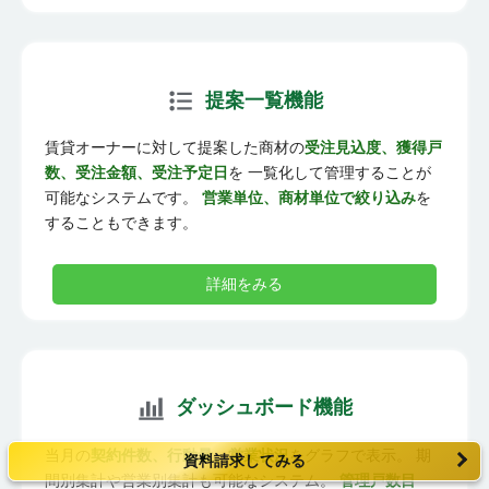
提案一覧機能
賃貸オーナーに対して提案した商材の
受注見込度、獲得戸
数、受注金額、受注予定日
を 一覧化して管理することが
可能なシステムです。
営業単位、商材単位で絞り込み
を
することもできます。
詳細をみる
ダッシュボード機能
当月の
契約件数、行動量、営業状況
をグラフで表示。 期
資料請求してみる
間別集計や営業別集計も可能なシステム。
管理戸数目