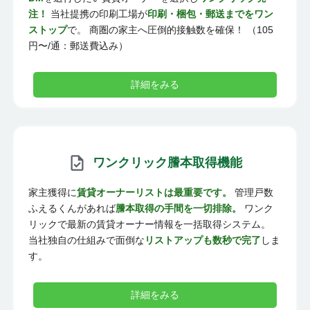
注！
当社提携の印刷工場が
印刷・梱包・郵送までをワン
ストップ
で。 商圏の家主へ圧倒的接触数を確保！ （105
円〜/通：郵送費込み）
詳細をみる
ワンクリック謄本取得機能
家主獲得に
賃貸オーナーリストは最重要です。
管理戸数
ふえるくんがあれば
謄本取得の手間を一切排除。
ワンク
リックで最新の賃貸オーナー情報を一括取得システム。
当社独自の仕組みで面倒な
リストアップも数秒で完了
しま
す。
詳細をみる