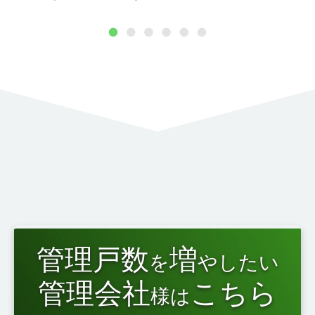
1
2
3
4
5
6
管理戸数
増
を
やしたい
管理会社
こちら
様は