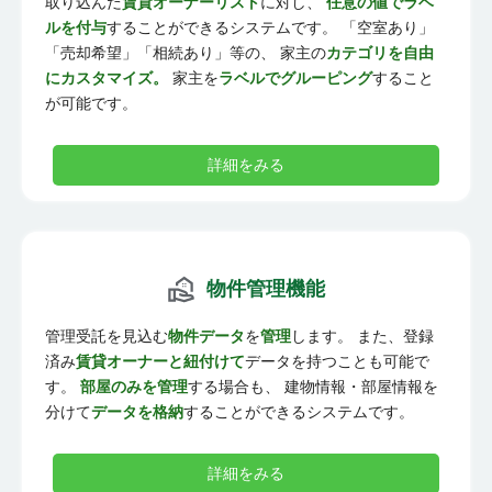
取り込んだ
賃貸オーナーリスト
に対し、
任意の値でラベ
ルを付与
することができるシステムです。 「空室あり」
「売却希望」「相続あり」等の、 家主の
カテゴリを自由
にカスタマイズ。
家主を
ラベルでグルーピング
すること
が可能です。
詳細をみる
物件管理機能
管理受託を見込む
物件データ
を
管理
します。 また、登録
済み
賃貸オーナーと紐付けて
データを持つことも可能で
す。
部屋のみを管理
する場合も、 建物情報・部屋情報を
分けて
データを格納
することができるシステムです。
詳細をみる