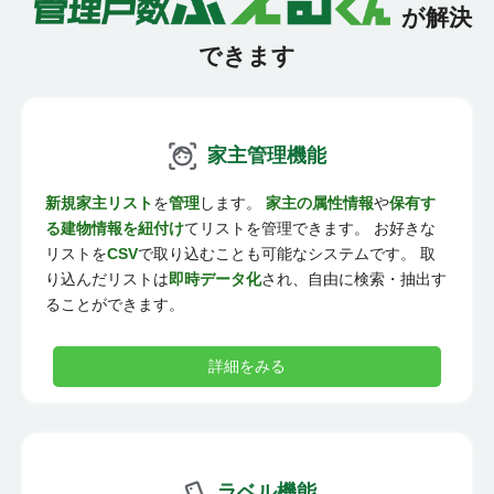
が解決
できます
家主管理機能
新規家主リスト
を
管理
します。
家主の属性情報
や
保有す
る建物情報を紐付け
てリストを管理できます。 お好きな
リストを
CSV
で取り込むことも可能なシステムです。 取
り込んだリストは
即時データ化
され、自由に検索・抽出す
ることができます。
詳細をみる
ラベル機能