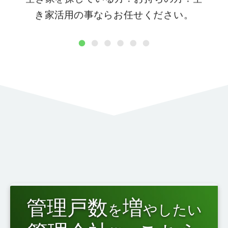
き家活用の事ならお任せください。
1
2
3
4
5
6
管理戸数
増
を
やしたい