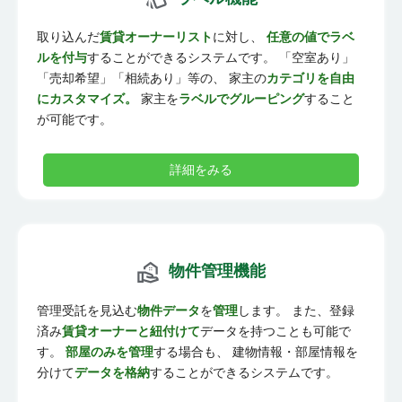
取り込んだ
賃貸オーナーリスト
に対し、
任意の値でラベ
ルを付与
することができるシステムです。 「空室あり」
「売却希望」「相続あり」等の、 家主の
カテゴリを自由
にカスタマイズ。
家主を
ラベルでグルーピング
すること
が可能です。
詳細をみる
物件管理機能
管理受託を見込む
物件データ
を
管理
します。 また、登録
済み
賃貸オーナーと紐付けて
データを持つことも可能で
す。
部屋のみを管理
する場合も、 建物情報・部屋情報を
分けて
データを格納
することができるシステムです。