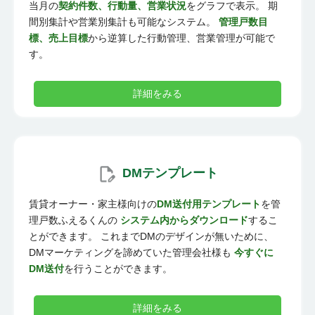
当月の
契約件数、行動量、営業状況
をグラフで表示。 期
間別集計や営業別集計も可能なシステム。
管理戸数目
標、売上目標
から逆算した行動管理、営業管理が可能で
す。
詳細をみる
DMテンプレート
賃貸オーナー・家主様向けの
DM送付用テンプレート
を管
理戸数ふえるくんの
システム内からダウンロード
するこ
とができます。 これまでDMのデザインが無いために、
DMマーケティングを諦めていた管理会社様も
今すぐに
DM送付
を行うことができます。
詳細をみる