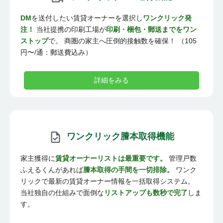
DM
を送付したい賃貸オーナーを選択し
ワンクリック発
注！
当社提携の印刷工場が
印刷・梱包・郵送までをワン
ストップ
で。 商圏の家主へ圧倒的接触数を確保！ （105
円〜/通：郵送費込み）
詳細をみる
ワンクリック謄本取得機能
家主獲得に
賃貸オーナーリストは最重要です。
管理戸数
ふえるくんがあれば
謄本取得の手間を一切排除。
ワンク
リックで最新の賃貸オーナー情報を一括取得システム。
当社独自の仕組みで面倒な
リストアップも数秒で完了
しま
す。