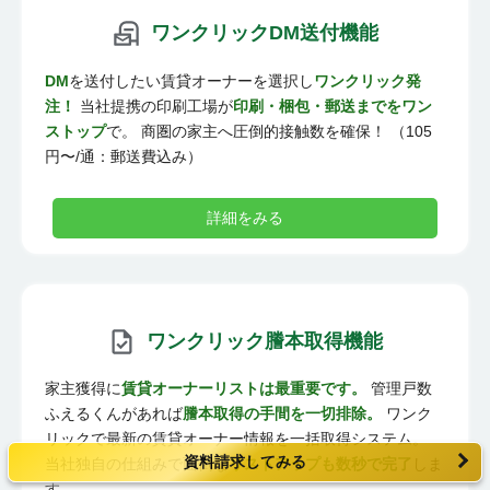
ワンクリックDM送付機能
DM
を送付したい賃貸オーナーを選択し
ワンクリック発
注！
当社提携の印刷工場が
印刷・梱包・郵送までをワン
ストップ
で。 商圏の家主へ圧倒的接触数を確保！ （105
円〜/通：郵送費込み）
詳細をみる
ワンクリック謄本取得機能
家主獲得に
賃貸オーナーリストは最重要です。
管理戸数
ふえるくんがあれば
謄本取得の手間を一切排除。
ワンク
リックで最新の賃貸オーナー情報を一括取得システム。
資料請求してみる
当社独自の仕組みで面倒な
リストアップも数秒で完了
しま
す。