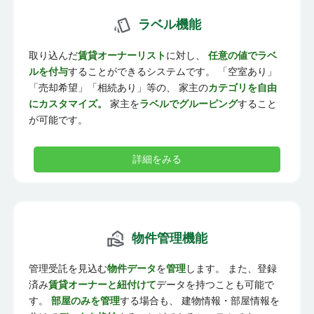
ラベル機能
取り込んだ
賃貸オーナーリスト
に対し、
任意の値でラベ
ルを付与
することができるシステムです。 「空室あり」
「売却希望」「相続あり」等の、 家主の
カテゴリを自由
にカスタマイズ。
家主を
ラベルでグルーピング
すること
が可能です。
詳細をみる
物件管理機能
管理受託を見込む
物件データ
を
管理
します。 また、登録
済み
賃貸オーナーと紐付けて
データを持つことも可能で
す。
部屋のみを管理
する場合も、 建物情報・部屋情報を