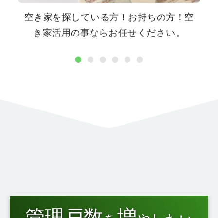
空き家を探している方！お持ちの方！空
き家活用の事ならお任せください。
1
2
3
4
5
6
管理戸数
増