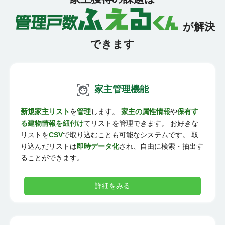
が解決
できます
家主管理機能
新規家主リスト
を
管理
します。
家主の属性情報
や
保有す
る建物情報を紐付け
てリストを管理できます。 お好きな
リストを
CSV
で取り込むことも可能なシステムです。 取
り込んだリストは
即時データ化
され、自由に検索・抽出す
ることができます。
詳細をみる