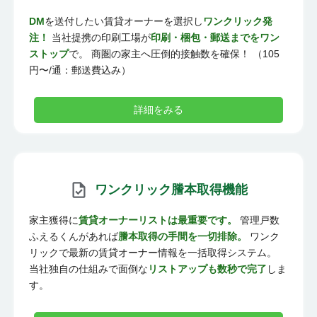
DM
を送付したい賃貸オーナーを選択し
ワンクリック発
注！
当社提携の印刷工場が
印刷・梱包・郵送までをワン
ストップ
で。 商圏の家主へ圧倒的接触数を確保！ （105
円〜/通：郵送費込み）
詳細をみる
ワンクリック謄本取得機能
家主獲得に
賃貸オーナーリストは最重要です。
管理戸数
ふえるくんがあれば
謄本取得の手間を一切排除。
ワンク
リックで最新の賃貸オーナー情報を一括取得システム。
当社独自の仕組みで面倒な
リストアップも数秒で完了
しま
す。