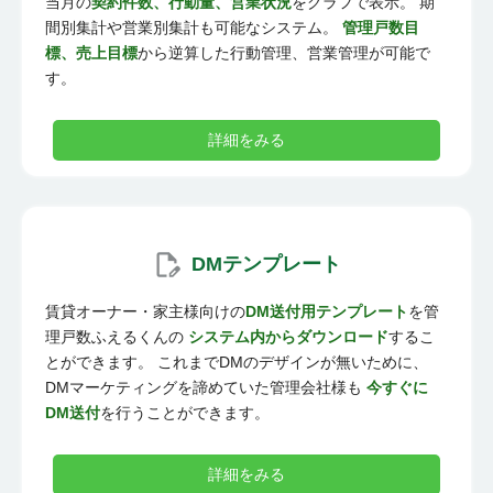
当月の
契約件数、行動量、営業状況
をグラフで表示。 期
間別集計や営業別集計も可能なシステム。
管理戸数目
標、売上目標
から逆算した行動管理、営業管理が可能で
す。
詳細をみる
DMテンプレート
賃貸オーナー・家主様向けの
DM送付用テンプレート
を管
理戸数ふえるくんの
システム内からダウンロード
するこ
とができます。 これまでDMのデザインが無いために、
DMマーケティングを諦めていた管理会社様も
今すぐに
DM送付
を行うことができます。
詳細をみる