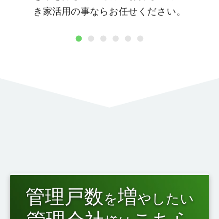
き家活用の事ならお任せください。
1
2
3
4
5
6
管理戸数
増
を
やしたい