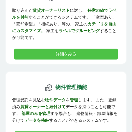
取り込んだ
賃貸オーナーリスト
に対し、
任意の値でラベ
ルを付与
することができるシステムです。 「空室あり」
「売却希望」「相続あり」等の、 家主の
カテゴリを自由
にカスタマイズ。
家主を
ラベルでグルーピング
すること
が可能です。
詳細をみる
物件管理機能
管理受託を見込む
物件データ
を
管理
します。 また、登録
済み
賃貸オーナーと紐付けて
データを持つことも可能で
す。
部屋のみを管理
する場合も、 建物情報・部屋情報を
分けて
データを格納
することができるシステムです。