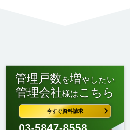
管理戸数
増
を
やしたい
管理会社
こちら
様は
今すぐ資料請求
03-5847-8558