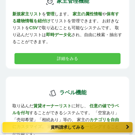
家主管理機能
新規家主リスト
を
管理
します。
家主の属性情報
や
保有す
る建物情報を紐付け
てリストを管理できます。 お好きな
リストを
CSV
で取り込むことも可能なシステムです。 取
り込んだリストは
即時データ化
され、自由に検索・抽出す
ることができます。
詳細をみる
ラベル機能
取り込んだ
賃貸オーナーリスト
に対し、
任意の値でラベ
ルを付与
することができるシステムです。 「空室あり」
「売却希望」「相続あり」等の、 家主の
カテゴリを自由
にカスタマイズ。
家主を
ラベルでグルーピング
すること
資料請求してみる
が可能です。