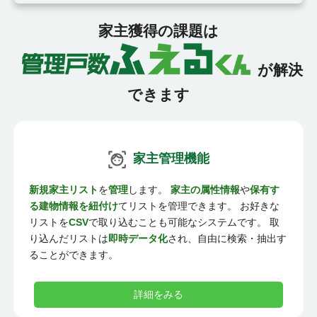
家主獲得の課題は
が解決
できます
家主管理機能
新規家主リスト
を
管理
します。
家主の属性情報
や
保有す
る建物情報を紐付け
てリストを管理できます。 お好きな
リストを
CSV
で取り込むことも可能なシステムです。 取
り込んだリストは
即時データ化
され、自由に検索・抽出す
ることができます。
詳細をみる