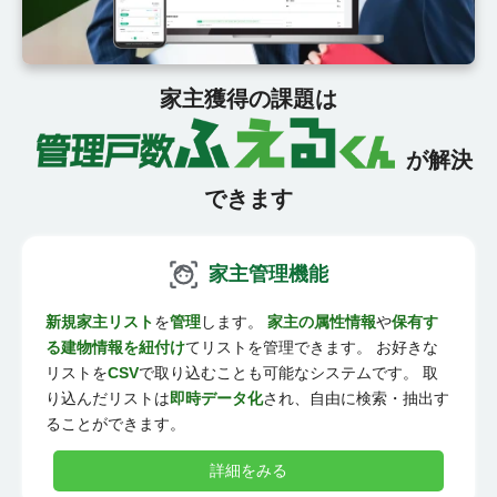
家主獲得の課題は
が解決
できます
家主管理機能
新規家主リスト
を
管理
します。
家主の属性情報
や
保有す
る建物情報を紐付け
てリストを管理できます。 お好きな
リストを
CSV
で取り込むことも可能なシステムです。 取
り込んだリストは
即時データ化
され、自由に検索・抽出す
ることができます。
詳細をみる