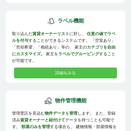
ラベル機能
取り込んだ
賃貸オーナーリスト
に対し、
任意の値でラベ
ルを付与
することができるシステムです。 「空室あり」
「売却希望」「相続あり」等の、 家主の
カテゴリを自由
にカスタマイズ。
家主を
ラベルでグルーピング
すること
が可能です。
詳細をみる
物件管理機能
管理受託を見込む
物件データ
を
管理
します。 また、登録
済み
賃貸オーナーと紐付けて
データを持つことも可能で
す。
部屋のみを管理
する場合も、 建物情報・部屋情報を