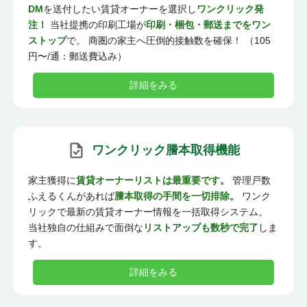
DM
を送付したい賃貸オーナーを選択し
ワンクリック発
注！
当社提携の印刷工場が
印刷・梱包・郵送までをワン
ストップ
で。 商圏の家主へ圧倒的接触数を確保！ （105
円〜/通：郵送費込み）
詳細をみる
ワンクリック謄本取得機能
家主獲得に
賃貸オーナーリストは最重要です。
管理戸数
ふえるくんがあれば
謄本取得の手間を一切排除。
ワンク
リックで最新の賃貸オーナー情報を一括取得システム。
当社独自の仕組みで面倒な
リストアップも数秒で完了
しま
す。
詳細をみる