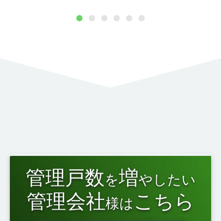
1
2
3
4
5
6
管理戸数
増
を
やしたい
管理会社
こちら
様は