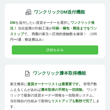
ワンクリックDM送付機能
DM
を送付したい賃貸オーナーを選択し
ワンクリック発
注！
当社提携の印刷工場が
印刷・梱包・郵送までをワン
ストップ
で。 商圏の家主へ圧倒的接触数を確保！ （105
円〜/通：郵送費込み）
詳細をみる
ワンクリック謄本取得機能
家主獲得に
賃貸オーナーリストは最重要です。
管理戸数
ふえるくんがあれば
謄本取得の手間を一切排除。
ワンク
リックで最新の賃貸オーナー情報を一括取得システム。
当社独自の仕組みで面倒な
リストアップも数秒で完了
しま
す。