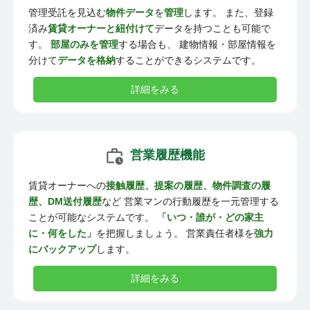
管理受託を見込む
物件データ
を
管理
します。 また、登録
済み
賃貸オーナーと紐付けて
データを持つことも可能で
す。
部屋のみを管理
する場合も、 建物情報・部屋情報を
分けて
データを格納
することができるシステムです。
詳細をみる
営業履歴機能
賃貸オーナーへの
接触履歴、提案の履歴、物件調査の履
歴、DM送付履歴
など 営業マンの行動履歴を一元管理する
ことが可能なシステムです。
「いつ・誰が・どの家主
に・何をした」
を把握しましょう。 営業責任者様を
強力
にバックアップ
します。
詳細をみる