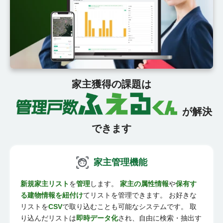
家主獲得の課題は
が解決
できます
家主管理機能
新規家主リスト
を
管理
します。
家主の属性情報
や
保有す
る建物情報を紐付け
てリストを管理できます。 お好きな
リストを
CSV
で取り込むことも可能なシステムです。 取
り込んだリストは
即時データ化
され、自由に検索・抽出す