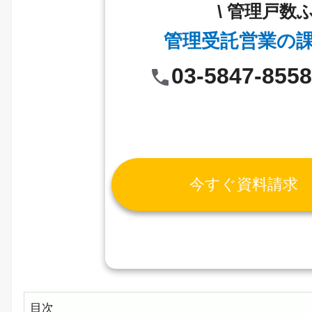
\ 管理戸数
管理受託営業の
03-5847-855
今すぐ資料請求
目次