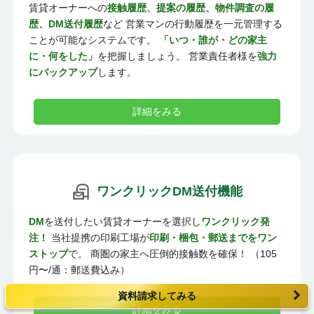
賃貸オーナーへの
接触履歴、提案の履歴、物件調査の履
歴、DM送付履歴
など 営業マンの行動履歴を一元管理する
ことが可能なシステムです。
「いつ・誰が・どの家主
に・何をした」
を把握しましょう。 営業責任者様を
強力
にバックアップ
します。
詳細をみる
ワンクリックDM送付機能
DM
を送付したい賃貸オーナーを選択し
ワンクリック発
注！
当社提携の印刷工場が
印刷・梱包・郵送までをワン
ストップ
で。 商圏の家主へ圧倒的接触数を確保！ （105
円〜/通：郵送費込み）
資料請求してみる
詳細をみる