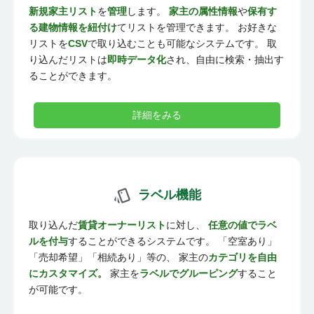
新規家主リスト
を
管理
します。
家主の属性情報
や
保有す
る建物情報を紐付け
てリストを管理できます。 お好きな
リストを
CSV
で取り込むことも可能なシステムです。 取
り込んだリストは
即時データ化
され、自由に検索・抽出す
ることができます。
詳細をみる
ラベル機能
取り込んだ
賃貸オーナーリスト
に対し、
任意の値でラベ
ルを付与
することができるシステムです。 「空室あり」
「売却希望」「相続あり」等の、 家主の
カテゴリを自由
にカスタマイズ。
家主を
ラベルでグルーピング
すること
が可能です。