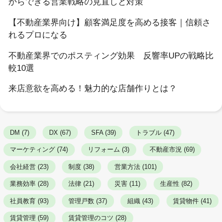
からできる営業戦略の見直しと対策
【不動産業界向け】顧客満足度を高める接客｜信頼さ
れるプロになる
不動産業界でのポスティング効果 反響率UPの戦略比
較10選
来店意欲を高める！魅力的な店舗作りとは？
DM (7)
DX (67)
SFA (39)
トラブル (47)
マーケティング (74)
リフォーム (3)
不動産市況 (69)
会社経営 (23)
制度 (38)
営業方法 (101)
業務効率 (28)
法律 (21)
災害 (11)
生産性 (82)
社員教育 (93)
管理戸数 (37)
組織 (43)
賃貸物件 (41)
賃貸管理 (59)
賃貸管理のコツ (28)