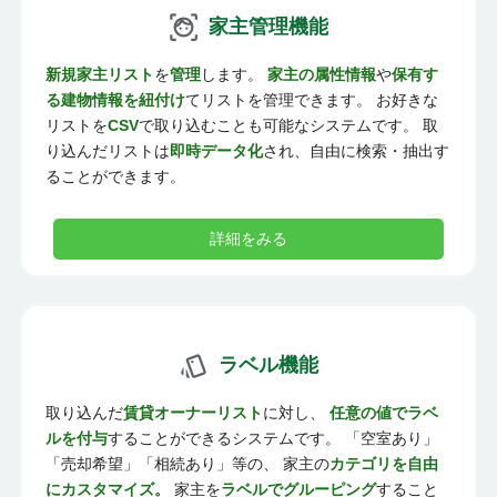
家主管理機能
新規家主リスト
を
管理
します。
家主の属性情報
や
保有す
る建物情報を紐付け
てリストを管理できます。 お好きな
リストを
CSV
で取り込むことも可能なシステムです。 取
り込んだリストは
即時データ化
され、自由に検索・抽出す
ることができます。
詳細をみる
ラベル機能
取り込んだ
賃貸オーナーリスト
に対し、
任意の値でラベ
ルを付与
することができるシステムです。 「空室あり」
「売却希望」「相続あり」等の、 家主の
カテゴリを自由
にカスタマイズ。
家主を
ラベルでグルーピング
すること