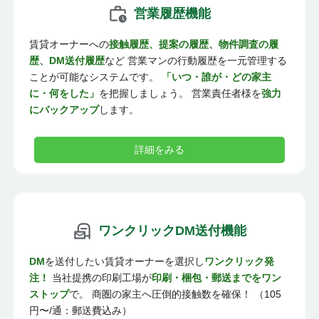
営業履歴機能
賃貸オーナーへの
接触履歴、提案の履歴、物件調査の履
歴、DM送付履歴
など 営業マンの行動履歴を一元管理する
ことが可能なシステムです。
「いつ・誰が・どの家主
に・何をした」
を把握しましょう。 営業責任者様を
強力
にバックアップ
します。
詳細をみる
ワンクリックDM送付機能
DM
を送付したい賃貸オーナーを選択し
ワンクリック発
注！
当社提携の印刷工場が
印刷・梱包・郵送までをワン
ストップ
で。 商圏の家主へ圧倒的接触数を確保！ （105
円〜/通：郵送費込み）