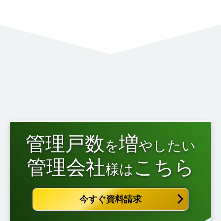
管理戸数
増
を
やしたい
管理会社
こちら
様は
今すぐ資料請求