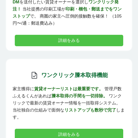
DM
を送付したい賃貸オーナーを選択し
ワンクリック発
注！
当社提携の印刷工場が
印刷・梱包・郵送までをワン
ストップ
で。 商圏の家主へ圧倒的接触数を確保！ （105
円〜/通：郵送費込み）
詳細をみる
ワンクリック謄本取得機能
家主獲得に
賃貸オーナーリストは最重要です。
管理戸数
ふえるくんがあれば
謄本取得の手間を一切排除。
ワンク
リックで最新の賃貸オーナー情報を一括取得システム。
当社独自の仕組みで面倒な
リストアップも数秒で完了
しま
す。
詳細をみる