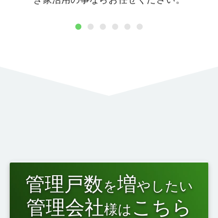
1
2
3
4
5
6
管理戸数
増
を
やしたい
管理会社
こちら
様は