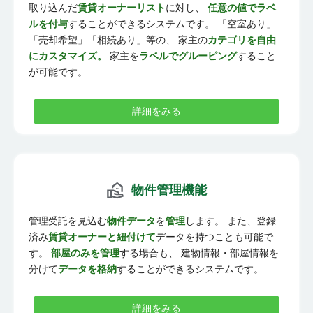
取り込んだ
賃貸オーナーリスト
に対し、
任意の値でラベ
ルを付与
することができるシステムです。 「空室あり」
「売却希望」「相続あり」等の、 家主の
カテゴリを自由
にカスタマイズ。
家主を
ラベルでグルーピング
すること
が可能です。
詳細をみる
物件管理機能
管理受託を見込む
物件データ
を
管理
します。 また、登録
済み
賃貸オーナーと紐付けて
データを持つことも可能で
す。
部屋のみを管理
する場合も、 建物情報・部屋情報を
分けて
データを格納
することができるシステムです。
詳細をみる