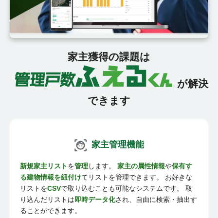
家主獲得の課題は
が解決
できます
家主管理機能
新規家主リスト
を
管理
します。
家主の属性情報
や
保有す
る建物情報を紐付け
てリストを管理できます。 お好きな
リストを
CSV
で取り込むことも可能なシステムです。 取
り込んだリストは
即時データ化
され、自由に検索・抽出す
ることができます。