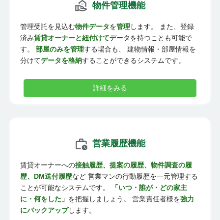
物件管理機能
管理受託を見込む
物件データ
を
管理
します。 また、登録
済み
賃貸オーナーと紐付けて
データを持つことも可能で
す。
部屋のみを管理
する場合も、 建物情報・部屋情報を
分けて
データを格納
することができるシステムです。
詳細をみる
営業履歴機能
賃貸オーナーへの
接触履歴、提案の履歴、物件調査の履
歴、DM送付履歴
など 営業マンの行動履歴を一元管理する
ことが可能なシステムです。
「いつ・誰が・どの家主
に・何をした」
を把握しましょう。 営業責任者様を
強力
にバックアップ
します。