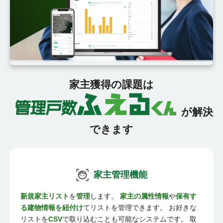
家主獲得の課題は
が解決
できます
家主管理機能
新規家主リスト
を
管理
します。
家主の属性情報
や
保有す
る建物情報を紐付け
てリストを管理できます。 お好きな
リストを
CSV
で取り込むことも可能なシステムです。 取