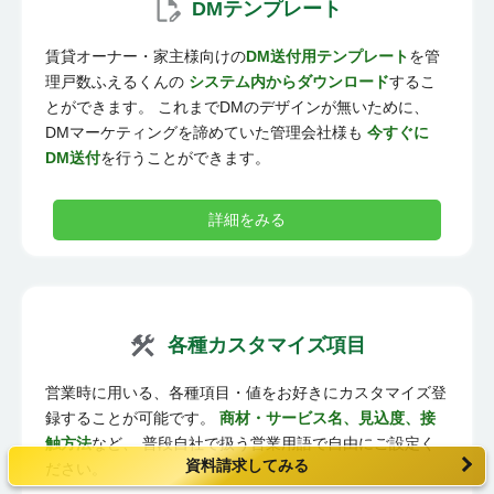
DMテンプレート
賃貸オーナー・家主様向けの
DM送付用テンプレート
を管
理戸数ふえるくんの
システム内からダウンロード
するこ
とができます。 これまでDMのデザインが無いために、
DMマーケティングを諦めていた管理会社様も
今すぐに
DM送付
を行うことができます。
詳細をみる
各種カスタマイズ項目
営業時に用いる、各種項目・値をお好きにカスタマイズ登
録することが可能です。
商材・サービス名、見込度、接
触方法
など、 普段自社で扱う営業用語で自由にご設定く
資料請求してみる
ださい。