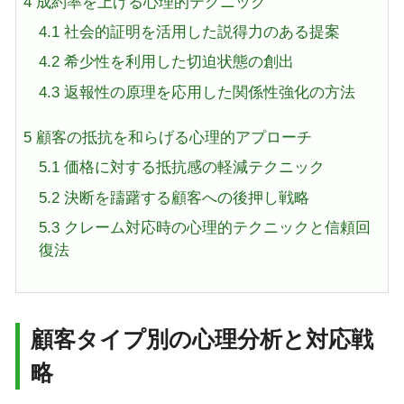
4
成約率を上げる心理的テクニック
4.1
社会的証明を活用した説得力のある提案
4.2
希少性を利用した切迫状態の創出
4.3
返報性の原理を応用した関係性強化の方法
5
顧客の抵抗を和らげる心理的アプローチ
5.1
価格に対する抵抗感の軽減テクニック
5.2
決断を躊躇する顧客への後押し戦略
5.3
クレーム対応時の心理的テクニックと信頼回
復法
顧客タイプ別の心理分析と対応戦
略