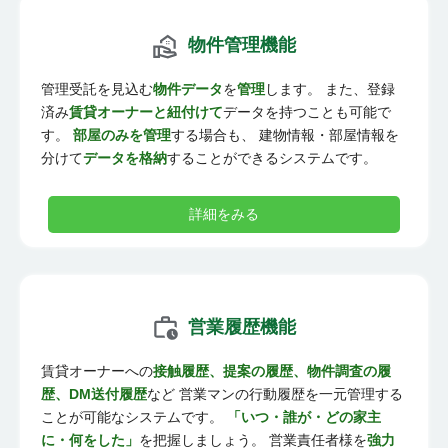
物件管理機能
管理受託を見込む
物件データ
を
管理
します。 また、登録
済み
賃貸オーナーと紐付けて
データを持つことも可能で
す。
部屋のみを管理
する場合も、 建物情報・部屋情報を
分けて
データを格納
することができるシステムです。
詳細をみる
営業履歴機能
賃貸オーナーへの
接触履歴、提案の履歴、物件調査の履
歴、DM送付履歴
など 営業マンの行動履歴を一元管理する
ことが可能なシステムです。
「いつ・誰が・どの家主
に・何をした」
を把握しましょう。 営業責任者様を
強力