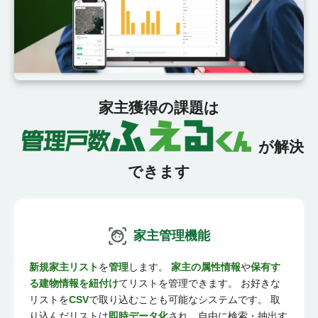
家主獲得の課題は
が解決
できます
家主管理機能
新規家主リスト
を
管理
します。
家主の属性情報
や
保有す
る建物情報を紐付け
てリストを管理できます。 お好きな
リストを
CSV
で取り込むことも可能なシステムです。 取
り込んだリストは
即時データ化
され、自由に検索・抽出す