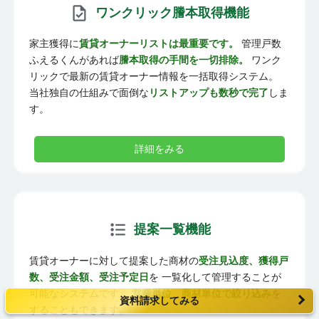
ワンクリック謄本取得機能
家主獲得に
賃貸オーナーリストは最重要です。
管理戸数
ふえるくんがあれば
謄本取得の手間を一切排除。
ワンク
リックで最新の賃貸オーナー情報を一括取得システム。
当社独自の仕組みで面倒な
リストアップも数秒で完了
しま
す。
詳細をみる
提案一覧機能
賃貸オーナーに対して提案した商材の
受注見込度、獲得戸
数、受注金額、受注予定日
を 一覧化して管理することが
可能なシステムです。
営業単位、商材単位で絞り込み
を
資料請求してみる
することもできます。