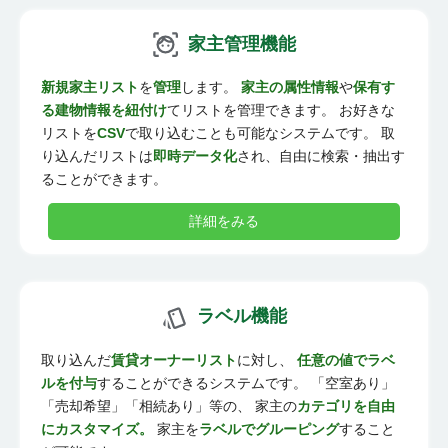
家主管理機能
新規家主リスト
を
管理
します。
家主の属性情報
や
保有す
る建物情報を紐付け
てリストを管理できます。 お好きな
リストを
CSV
で取り込むことも可能なシステムです。 取
り込んだリストは
即時データ化
され、自由に検索・抽出す
ることができます。
詳細をみる
ラベル機能
取り込んだ
賃貸オーナーリスト
に対し、
任意の値でラベ
ルを付与
することができるシステムです。 「空室あり」
「売却希望」「相続あり」等の、 家主の
カテゴリを自由
にカスタマイズ。
家主を
ラベルでグルーピング
すること