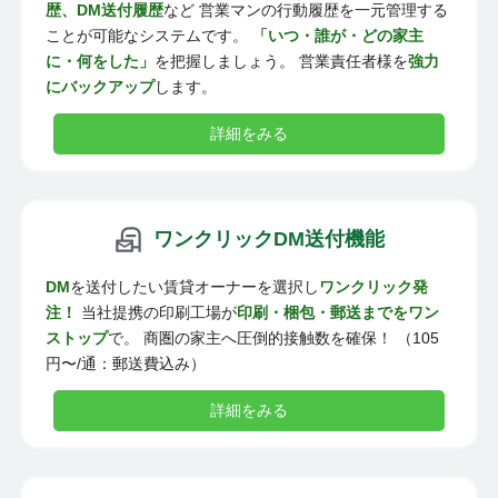
歴、DM送付履歴
など 営業マンの行動履歴を一元管理する
ことが可能なシステムです。
「いつ・誰が・どの家主
に・何をした」
を把握しましょう。 営業責任者様を
強力
にバックアップ
します。
詳細をみる
ワンクリックDM送付機能
DM
を送付したい賃貸オーナーを選択し
ワンクリック発
注！
当社提携の印刷工場が
印刷・梱包・郵送までをワン
ストップ
で。 商圏の家主へ圧倒的接触数を確保！ （105
円〜/通：郵送費込み）
詳細をみる