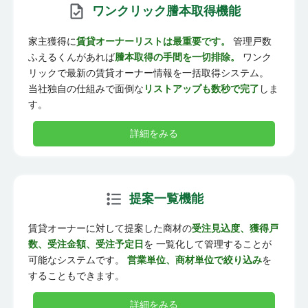
ワンクリック謄本取得機能
家主獲得に
賃貸オーナーリストは最重要です。
管理戸数
ふえるくんがあれば
謄本取得の手間を一切排除。
ワンク
リックで最新の賃貸オーナー情報を一括取得システム。
当社独自の仕組みで面倒な
リストアップも数秒で完了
しま
す。
詳細をみる
提案一覧機能
賃貸オーナーに対して提案した商材の
受注見込度、獲得戸
数、受注金額、受注予定日
を 一覧化して管理することが
可能なシステムです。
営業単位、商材単位で絞り込み
を
することもできます。
詳細をみる