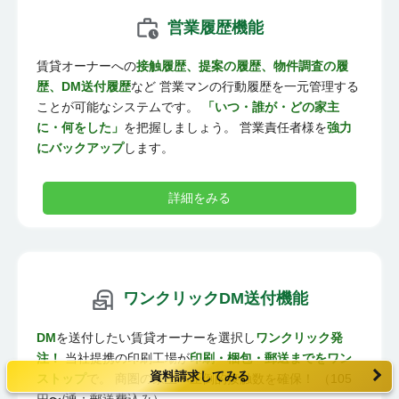
営業履歴機能
賃貸オーナーへの
接触履歴、提案の履歴、物件調査の履
歴、DM送付履歴
など 営業マンの行動履歴を一元管理する
ことが可能なシステムです。
「いつ・誰が・どの家主
に・何をした」
を把握しましょう。 営業責任者様を
強力
にバックアップ
します。
詳細をみる
ワンクリックDM送付機能
DM
を送付したい賃貸オーナーを選択し
ワンクリック発
注！
当社提携の印刷工場が
印刷・梱包・郵送までをワン
資料請求してみる
ストップ
で。 商圏の家主へ圧倒的接触数を確保！ （105
円〜/通：郵送費込み）