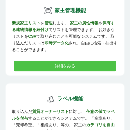
家主管理機能
新規家主リスト
を
管理
します。
家主の属性情報
や
保有す
る建物情報を紐付け
てリストを管理できます。 お好きな
リストを
CSV
で取り込むことも可能なシステムです。 取
り込んだリストは
即時データ化
され、自由に検索・抽出す
ることができます。
詳細をみる
ラベル機能
取り込んだ
賃貸オーナーリスト
に対し、
任意の値でラベ
ルを付与
することができるシステムです。 「空室あり」
「売却希望」「相続あり」等の、 家主の
カテゴリを自由