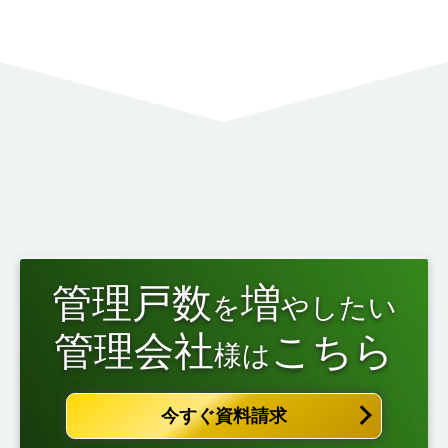
管理戸数
増
を
やしたい
管理会社
こちら
様は
今すぐ資料請求