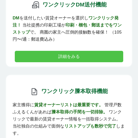
ワンクリックDM送付機能
DM
を送付したい賃貸オーナーを選択し
ワンクリック発
注！
当社提携の印刷工場が
印刷・梱包・郵送までをワン
ストップ
で。 商圏の家主へ圧倒的接触数を確保！ （105
円〜/通：郵送費込み）
詳細をみる
ワンクリック謄本取得機能
家主獲得に
賃貸オーナーリストは最重要です。
管理戸数
ふえるくんがあれば
謄本取得の手間を一切排除。
ワンク
リックで最新の賃貸オーナー情報を一括取得システム。
当社独自の仕組みで面倒な
リストアップも数秒で完了
しま
す。