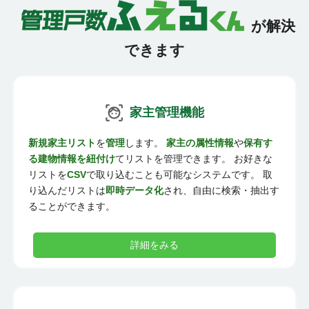
が解決
できます
家主管理機能
新規家主リスト
を
管理
します。
家主の属性情報
や
保有す
る建物情報を紐付け
てリストを管理できます。 お好きな
リストを
CSV
で取り込むことも可能なシステムです。 取
り込んだリストは
即時データ化
され、自由に検索・抽出す
ることができます。
詳細をみる