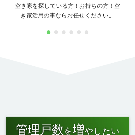
空き家を探している方！お持ちの方！空
き家活用の事ならお任せください。
1
2
3
4
5
6
管理戸数
増
を
やしたい