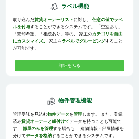
ラベル機能
取り込んだ
賃貸オーナーリスト
に対し、
任意の値でラベ
ルを付与
することができるシステムです。 「空室あり」
「売却希望」「相続あり」等の、 家主の
カテゴリを自由
にカスタマイズ。
家主を
ラベルでグルーピング
すること
が可能です。
詳細をみる
物件管理機能
管理受託を見込む
物件データ
を
管理
します。 また、登録
済み
賃貸オーナーと紐付けて
データを持つことも可能で
す。
部屋のみを管理
する場合も、 建物情報・部屋情報を
分けて
データを格納
することができるシステムです。