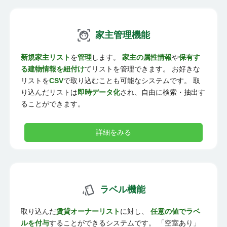
家主管理機能
新規家主リスト
を
管理
します。
家主の属性情報
や
保有す
る建物情報を紐付け
てリストを管理できます。 お好きな
リストを
CSV
で取り込むことも可能なシステムです。 取
り込んだリストは
即時データ化
され、自由に検索・抽出す
ることができます。
詳細をみる
ラベル機能
取り込んだ
賃貸オーナーリスト
に対し、
任意の値でラベ
ルを付与
することができるシステムです。 「空室あり」