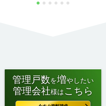
1
2
3
4
5
6
管理戸数
増
を
やしたい
管理会社
こちら
様は