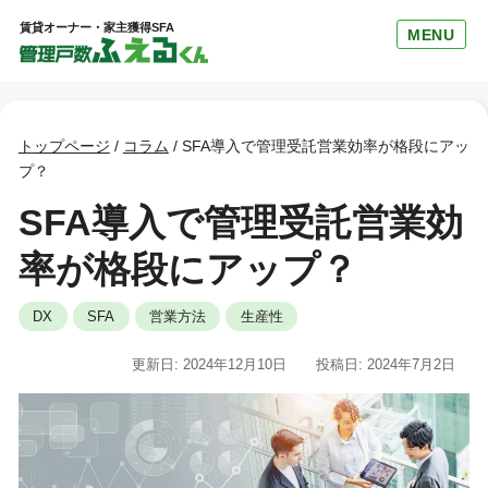
賃貸オーナー・家主獲得SFA
MENU
トップページ
/
コラム
/
SFA導入で管理受託営業効率が格段にアッ
プ？
SFA導入で管理受託営業効
率が格段にアップ？
DX
SFA
営業方法
生産性
更新日: 2024年12月10日
投稿日: 2024年7月2日