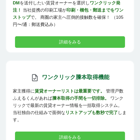
DM
を送付したい賃貸オーナーを選択し
ワンクリック発
注！
当社提携の印刷工場が
印刷・梱包・郵送までをワン
ストップ
で。 商圏の家主へ圧倒的接触数を確保！ （105
円〜/通：郵送費込み）
詳細をみる
ワンクリック謄本取得機能
家主獲得に
賃貸オーナーリストは最重要です。
管理戸数
ふえるくんがあれば
謄本取得の手間を一切排除。
ワンク
リックで最新の賃貸オーナー情報を一括取得システム。
当社独自の仕組みで面倒な
リストアップも数秒で完了
しま
す。
詳細をみる