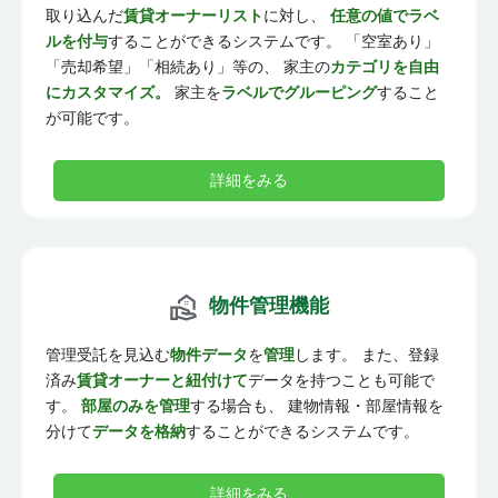
取り込んだ
賃貸オーナーリスト
に対し、
任意の値でラベ
ルを付与
することができるシステムです。 「空室あり」
「売却希望」「相続あり」等の、 家主の
カテゴリを自由
にカスタマイズ。
家主を
ラベルでグルーピング
すること
が可能です。
詳細をみる
物件管理機能
管理受託を見込む
物件データ
を
管理
します。 また、登録
済み
賃貸オーナーと紐付けて
データを持つことも可能で
す。
部屋のみを管理
する場合も、 建物情報・部屋情報を
分けて
データを格納
することができるシステムです。
詳細をみる