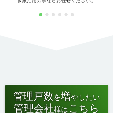
き家活用の事ならお任せください。
1
2
3
4
5
6
管理戸数
増
を
やしたい
管理会社
こちら
様は