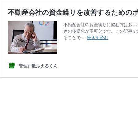
不動産会社の資金繰りを改善するための
不動産会社の資金繰りに悩む方は多い
達の多様化が不可欠です。この記事で
不
ることで …
続きを読む
動
産
会
社
管理戸数ふえるくん
の
資
金
繰
り
を
改
善
す
る
た